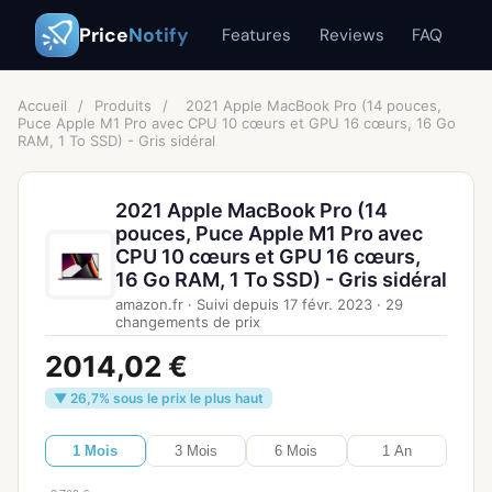
Price
Notify
Features
Reviews
FAQ
Accueil
/
Produits
/
2021 Apple MacBook Pro (14 pouces,
Puce Apple M1 Pro avec CPU 10 cœurs et GPU 16 cœurs, 16 Go
RAM, 1 To SSD) - Gris sidéral
2021 Apple MacBook Pro (14
pouces, Puce Apple M1 Pro avec
CPU 10 cœurs et GPU 16 cœurs,
16 Go RAM, 1 To SSD) - Gris sidéral
amazon.fr
·
Suivi depuis
17 févr. 2023
·
29
changements de prix
2014,02 €
▼ 26,7% sous le prix le plus haut
1 Mois
3 Mois
6 Mois
1 An