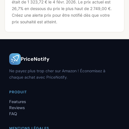
était de 1 323,72 € le 4 févr. 2026.
Le prix actuel est
26,7% en dessous du prix le plus haut de 2 749,00 €.
Créez une alerte prix pour être notifié dès que votre
prix souhaité est atteint.
PriceNotify
Ne payez plus trop cher sur Amazon ! Économisez à
chaque achat avec PriceNotify.
PRODUIT
Features
Reviews
FAQ
MENTIONS LÉGALES