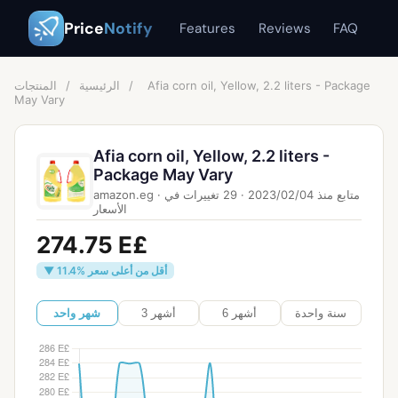
Price
Notify
Features
Reviews
FAQ
Afia corn oil, Yellow, 2.2 liters - Package
/
الرئيسية
/
المنتجات
May Vary
Afia corn oil, Yellow, 2.2 liters -
Package May Vary
متابع منذ
04‏/02‏/2023
·
29
تغييرات في
·
amazon.eg
الأسعار
274.75 E£
▼ 11.4% أقل من أعلى سعر
سنة واحدة
6 أشهر
3 أشهر
شهر واحد