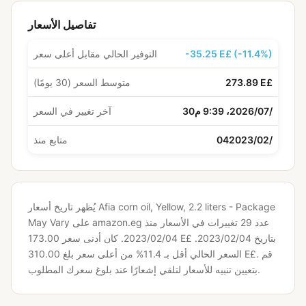
تفاصيل الأسعار
-35.25 E£ (-11.4%)
التوفير الحالي مقابل أعلى سعر
273.89 E£
متوسط السعر (30 يومًا)
30‏/07‏/2026، 9:39 م
آخر تغيير في السعر
04‏/02‏/2023
متابع منذ
يُظهر تاريخ أسعار Afia corn oil, Yellow, 2.2 liters - Package
May Vary على amazon.eg عدد 29 تغييرات في الأسعار منذ
كان أدنى سعر 173.00 E£ بتاريخ 04‏/02‏/2023.
04‏/02‏/2023.
قم
السعر الحالي أقل بـ 11.4% من أعلى سعر بلغ 310.00 E£.
بتعيين تنبيه للأسعار لتلقي إشعارًا عند بلوغ سعرك المطلوب.