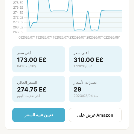
أعلى سعر
أدنى سعر
173.00 E£
310.00 E£
17‏/03‏/2026
04‏/02‏/2023
تغييرات الأسعار
السعر الحالي
274.75 E£
29
منذ 04‏/02‏/2023
آخر تحديث: اليوم
تعيين تنبيه السعر
عرض على Amazon