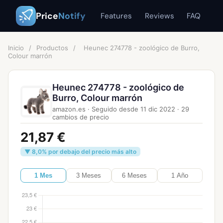
Price
Notify
Features
Reviews
FAQ
Inicio
/
Productos
/
Heunec 274778 - zoológico de Burro,
Colour marrón
Heunec 274778 - zoológico de
Burro, Colour marrón
amazon.es
·
Seguido desde
11 dic 2022
·
29
cambios de precio
21,87 €
▼ 8,0% por debajo del precio más alto
1 Mes
3 Meses
6 Meses
1 Año