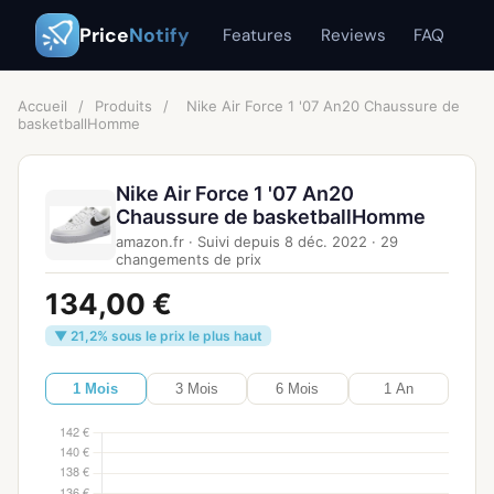
Price
Notify
Features
Reviews
FAQ
Accueil
/
Produits
/
Nike Air Force 1 '07 An20 Chaussure de
basketballHomme
Nike Air Force 1 '07 An20
Chaussure de basketballHomme
amazon.fr
·
Suivi depuis
8 déc. 2022
·
29
changements de prix
134,00 €
▼ 21,2% sous le prix le plus haut
1 Mois
3 Mois
6 Mois
1 An