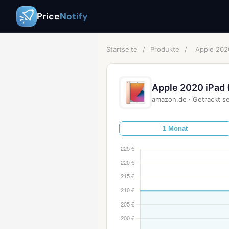
Price
Notify
Startseite
/
Produkte
/
Apple 2020
Apple 2020 iPad (
amazon.de
·
Getrackt se
1 Monat