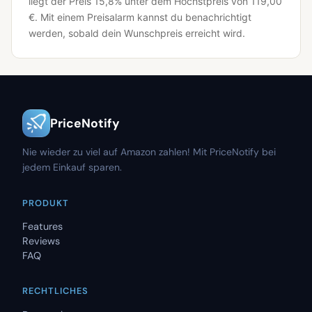
liegt der Preis 15,8% unter dem Höchstpreis von 119,00
€.
Mit einem Preisalarm kannst du benachrichtigt
werden, sobald dein Wunschpreis erreicht wird.
PriceNotify
Nie wieder zu viel auf Amazon zahlen! Mit PriceNotify bei
jedem Einkauf sparen.
PRODUKT
Features
Reviews
FAQ
RECHTLICHES