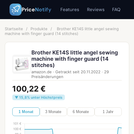
Price
Notify
Features
Reviews
FAQ
Startseite
/
Produkte
/
Brother KE14S little angel sewing
machine with finger guard (14 stitches)
Brother KE14S little angel sewing
machine with finger guard (14
stitches)
amazon.de
·
Getrackt seit
20.11.2022
·
29
Preisänderungen
100,22 €
▼ 15,8% unter Höchstpreis
1 Monat
3 Monate
6 Monate
1 Jahr