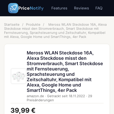
Price
Notify
Features
Reviews
FAQ
Startseite
/
Produkte
/
Meross WLAN Steckdose 16A, Alexa
Steckdose misst den Stromverbrauch, Smart Steckdose mit
Fernsteuerung, Sprachsteuerung und Zeitschaltuhr, Kompatibel
mit Alexa, Google Home und SmartThings, 4er Pack
Meross WLAN Steckdose 16A,
Alexa Steckdose misst den
Stromverbrauch, Smart Steckdose
mit Fernsteuerung,
Sprachsteuerung und
Zeitschaltuhr, Kompatibel mit
Alexa, Google Home und
SmartThings, 4er Pack
amazon.de
·
Getrackt seit
18.11.2022
·
29
Preisänderungen
39,99 €