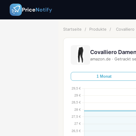
Price
Notify
Startseite
/
Produkte
/
Covallier
Covalliero Dame
amazon.de
·
Getrackt se
1 Monat