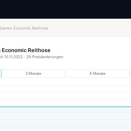
o Damen Economic Reithose
n Economic Reithose
it
10.11.2022
·
29
Preisänderungen
3 Monate
6 Monate