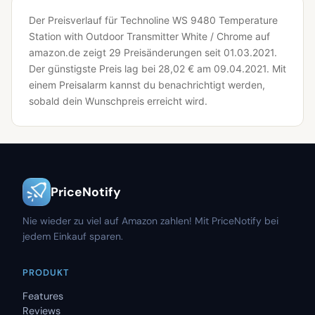
Der Preisverlauf für Technoline WS 9480 Temperature
Station with Outdoor Transmitter White / Chrome auf
amazon.de zeigt 29 Preisänderungen seit 01.03.2021.
Der günstigste Preis lag bei 28,02 € am 09.04.2021.
Mit
einem Preisalarm kannst du benachrichtigt werden,
sobald dein Wunschpreis erreicht wird.
PriceNotify
Nie wieder zu viel auf Amazon zahlen! Mit PriceNotify bei
jedem Einkauf sparen.
PRODUKT
Features
Reviews