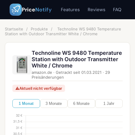
Price
Notify
Features
Reviews
FAQ
Startseite
/
Produkte
/
Technoline WS 9480 Temperature
Station with Outdoor Transmitter White / Chrome
Technoline WS 9480 Temperature
Station with Outdoor Transmitter
White / Chrome
amazon.de
·
Getrackt seit
01.03.2021
·
29
Preisänderungen
⚠
Aktuell nicht verfügbar
1 Monat
3 Monate
6 Monate
1 Jahr