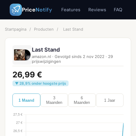
Price
Notify
Features
Reviews
FAQ
Startpagina
/
Producten
/
Last Stand
Last Stand
amazon.nl
·
Gevolgd sinds
2 nov 2022
·
29
prijswijzigingen
26,99 €
▼ 28,9% onder hoogste prijs
3
6
1 Maand
1 Jaar
Maanden
Maanden