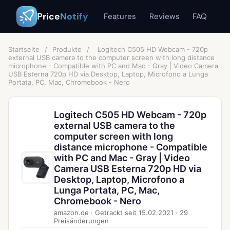
Price
Notify
Features
Reviews
FAQ
Startseite
/
Produkte
/
Logitech C505 HD Webcam - 720p
external USB camera to the computer screen with long distance
microphone - Compatible with PC and Mac - Gray | Video Camera
USB Esterna 720p HD via Desktop, Laptop, Microfono a Lunga
Portata, PC, Mac, Chromebook - Nero
Logitech C505 HD Webcam - 720p
external USB camera to the
computer screen with long
distance microphone - Compatible
with PC and Mac - Gray | Video
Camera USB Esterna 720p HD via
Desktop, Laptop, Microfono a
Lunga Portata, PC, Mac,
Chromebook - Nero
amazon.de
·
Getrackt seit
15.02.2021
·
29
Preisänderungen