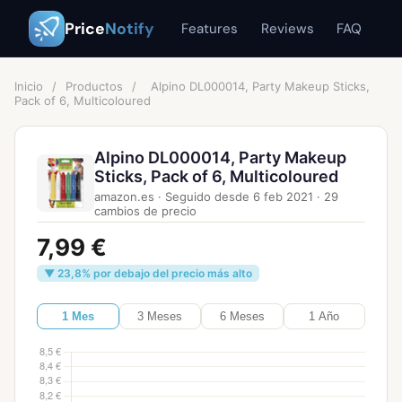
Price
Notify
Features
Reviews
FAQ
Inicio
/
Productos
/
Alpino DL000014, Party Makeup Sticks,
Pack of 6, Multicoloured
Alpino DL000014, Party Makeup
Sticks, Pack of 6, Multicoloured
amazon.es
·
Seguido desde
6 feb 2021
·
29
cambios de precio
7,99 €
▼ 23,8% por debajo del precio más alto
1 Mes
3 Meses
6 Meses
1 Año