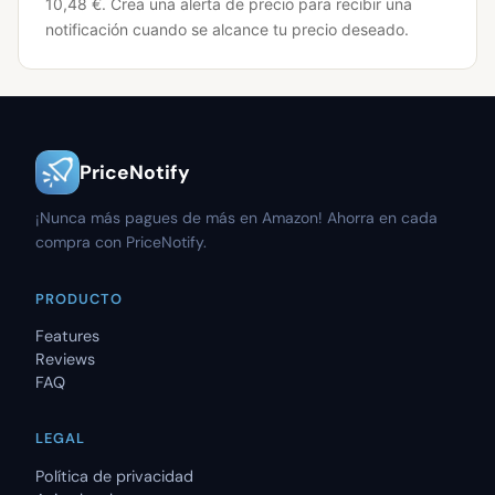
10,48 €.
Crea una alerta de precio para recibir una
notificación cuando se alcance tu precio deseado.
PriceNotify
¡Nunca más pagues de más en Amazon! Ahorra en cada
compra con PriceNotify.
PRODUCTO
Features
Reviews
FAQ
LEGAL
Política de privacidad