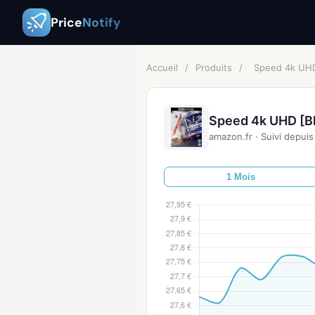
Price
Notify
Accueil
/
Produits
/
Speed 4k UHD 
Speed 4k UHD [Bl
amazon.fr
·
Suivi depuis
1 Mois