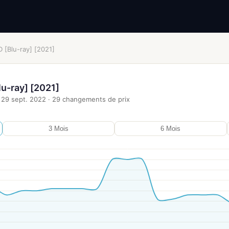
[Blu-ray] [2021]
u-ray] [2021]
29 sept. 2022
·
29
changements de prix
3 Mois
6 Mois