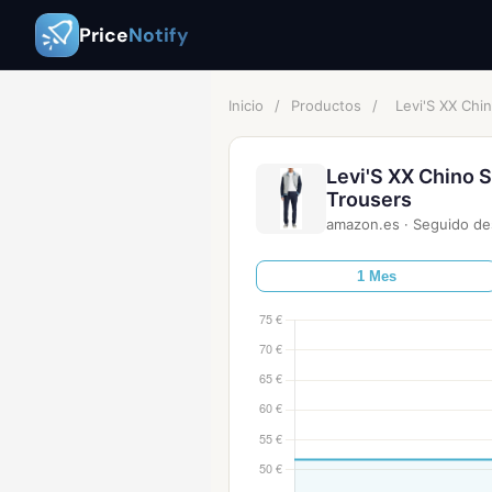
Price
Notify
Inicio
/
Productos
/
Levi'S XX Chi
Levi'S XX Chino 
Trousers
amazon.es
·
Seguido d
1 Mes