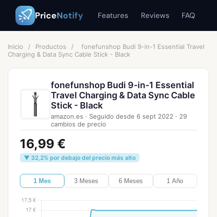
Price
Notify
Features
Reviews
FAQ
Inicio
/
Productos
/
fonefunshop Budi 9-in-1 Essential Travel
Charging & Data Sync Cable Stick - Black
fonefunshop Budi 9-in-1 Essential
Travel Charging & Data Sync Cable
Stick - Black
amazon.es
·
Seguido desde
6 sept 2022
·
29
cambios de precio
16,99 €
▼ 32,2% por debajo del precio más alto
1 Mes
3 Meses
6 Meses
1 Año