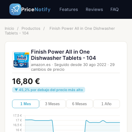
Price
Notify
Features
Reviews
FAQ
Inicio
/
Productos
/
Finish Power All in One Dishwasher
Tablets - 104
Finish Power All in One
Dishwasher Tablets - 104
amazon.es
·
Seguido desde
30 ago 2022
·
29
cambios de precio
16,80 €
▼ 45,2% por debajo del precio más alto
1 Mes
3 Meses
6 Meses
1 Año