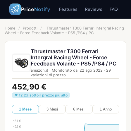
Price
Notify
Features
Reviews
FAQ
Home
/
Prodotti
/
Thrustmaster T300 Ferrari Intergral Racing
Wheel - Force Feedback Volante - PS5 /PS4 / PC
Thrustmaster T300 Ferrari
Intergral Racing Wheel - Force
Feedback Volante - PS5 /PS4 / PC
amazon.it
·
Monitorato dal
22 ago 2022
·
29
variazioni di prezzo
452,90 €
▼ 12,2% sotto il prezzo più alto
1 Mese
3 Mesi
6 Mesi
1 Anno