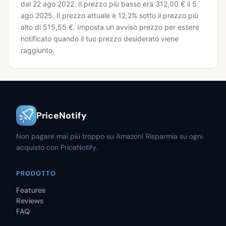
dal 22 ago 2022.
Il prezzo più basso era 312,00 € il 5
ago 2025.
Il prezzo attuale è 12,2% sotto il prezzo più
alto di 515,55 €.
Imposta un avviso prezzo per essere
notificato quando il tuo prezzo desiderato viene
raggiunto.
PriceNotify
Non pagare mai più troppo su Amazon! Risparmia su ogni
acquisto con PriceNotify.
PRODOTTO
Features
Reviews
FAQ