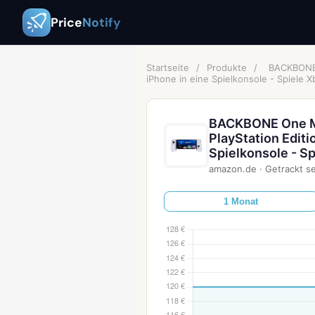
Price
Notify
Startseite
/
Produkte
/
BACKBONE O
iPhone in eine Spielkonsole - Spiele X
BACKBONE One Mob
PlayStation Editi
Spielkonsole - Sp
amazon.de
·
Getrackt se
1 Monat