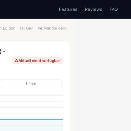
Features
Reviews
FAQ
 Edition - 1st Gen - Verwandle dein
 -
⚠
Aktuell nicht verfügbar
1 Jahr