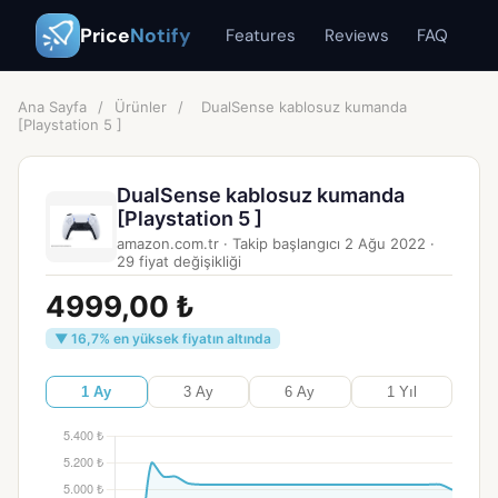
Price
Notify
Features
Reviews
FAQ
Ana Sayfa
/
Ürünler
/
DualSense kablosuz kumanda
[Playstation 5 ]
DualSense kablosuz kumanda
[Playstation 5 ]
amazon.com.tr
·
Takip başlangıcı
2 Ağu 2022
·
29
fiyat değişikliği
4999,00 ₺
▼ 16,7% en yüksek fiyatın altında
1 Ay
3 Ay
6 Ay
1 Yıl