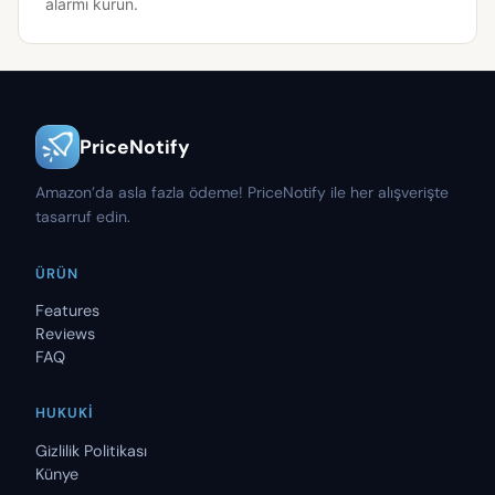
alarmı kurun.
PriceNotify
Amazon’da asla fazla ödeme! PriceNotify ile her alışverişte
tasarruf edin.
ÜRÜN
Features
Reviews
FAQ
HUKUKI
Gizlilik Politikası
Künye