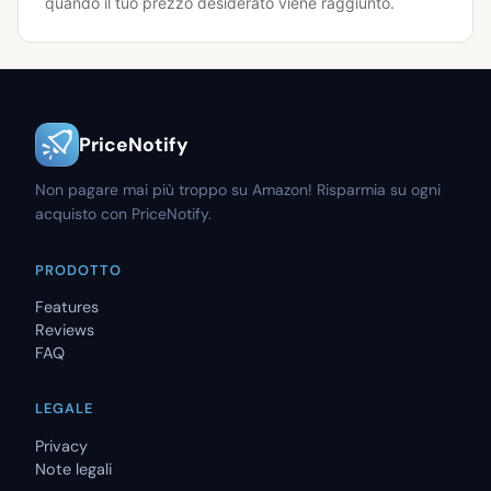
quando il tuo prezzo desiderato viene raggiunto.
PriceNotify
Non pagare mai più troppo su Amazon! Risparmia su ogni
acquisto con PriceNotify.
PRODOTTO
Features
Reviews
FAQ
LEGALE
Privacy
Note legali