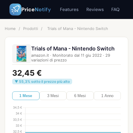
Price
Notify
Features
Reviews
FAQ
Home
/
Prodotti
/
Trials of Mana - Nintendo Switch
Trials of Mana - Nintendo Switch
amazon.it
·
Monitorato dal
11 giu 2022
·
29
variazioni di prezzo
32,45 €
▼ 55,3% sotto il prezzo più alto
1 Mese
3 Mesi
6 Mesi
1 Anno