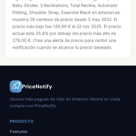
Baby Stroller, 3 Reclinations, Total Recline, Automatic
Folding, Shoulder Strap, Essential Black en amazon.es
muestra 29 cambios de precio desde 3 may 2022.
El
precio más bajo fue 129,99 € el 22 nov 2025.
El precio
actual está 35,8% por debajo del precio más alto de
279,00 €.
Crea una alerta de precio para recibir una
notificación cuando se alcance tu precio deseado.
PriceNotify
¡Nunca más pagues de más en Amazon! Ahorra en cada
compra con PriceNotify.
PRODUCTO
Features