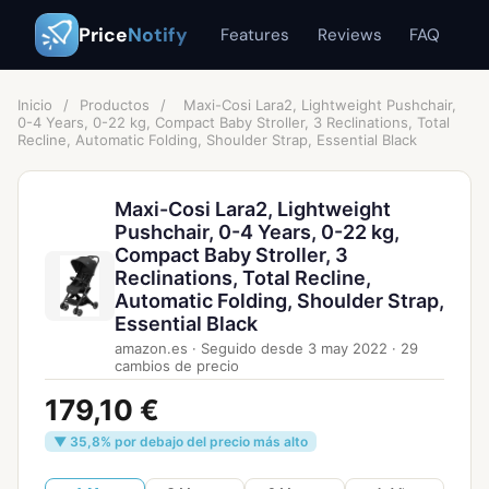
Price
Notify
Features
Reviews
FAQ
Inicio
/
Productos
/
Maxi-Cosi Lara2, Lightweight Pushchair,
0-4 Years, 0-22 kg, Compact Baby Stroller, 3 Reclinations, Total
Recline, Automatic Folding, Shoulder Strap, Essential Black
Maxi-Cosi Lara2, Lightweight
Pushchair, 0-4 Years, 0-22 kg,
Compact Baby Stroller, 3
Reclinations, Total Recline,
Automatic Folding, Shoulder Strap,
Essential Black
amazon.es
·
Seguido desde
3 may 2022
·
29
cambios de precio
179,10 €
▼ 35,8% por debajo del precio más alto