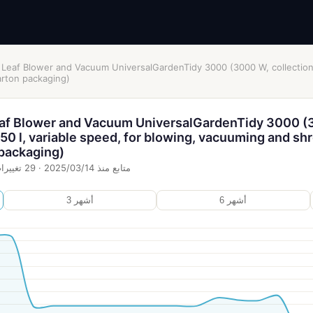
 Leaf Blower and Vacuum UniversalGardenTidy 3000 (3000 W, collection 
arton packaging)
eaf Blower and Vacuum UniversalGardenTidy 3000 
 50 l, variable speed, for blowing, vacuuming and sh
 packaging)
متابع منذ
14‏/03‏/2025
·
29
تغييرا
6 أشهر
3 أشهر