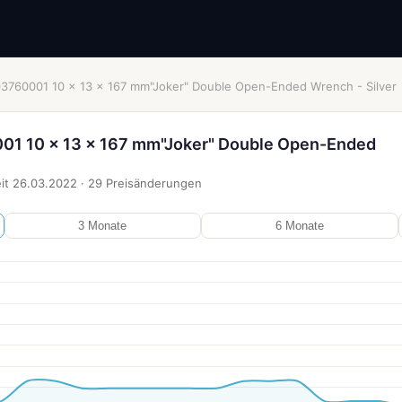
3760001 10 x 13 x 167 mm"Joker" Double Open-Ended Wrench - Silver
1 10 x 13 x 167 mm"Joker" Double Open-Ended
it
26.03.2022
·
29
Preisänderungen
3 Monate
6 Monate