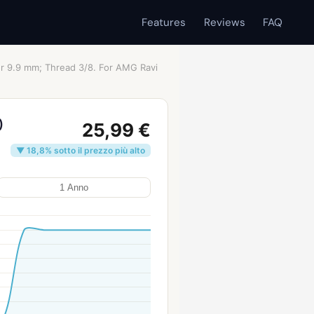
Features
Reviews
FAQ
er 9.9 mm; Thread 3/8. For AMG Ravi
)
25,99 €
▼ 18,8% sotto il prezzo più alto
1 Anno