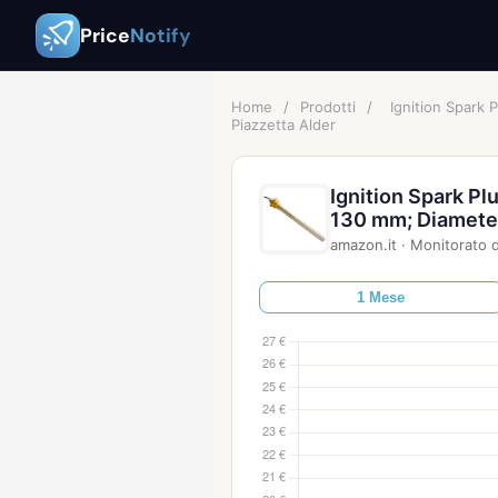
Price
Notify
Home
/
Prodotti
/
Ignition Spark
Piazzetta Alder
Ignition Spark Pl
130 mm; Diameter
amazon.it
·
Monitorato d
1 Mese