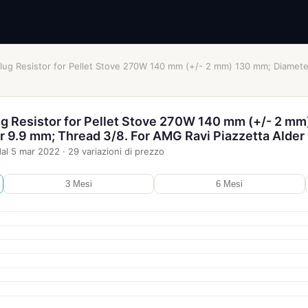
 Plug Resistor for Pellet Stove 270W 140 mm (+/- 2 mm) 130 mm; Diamet
ug Resistor for Pellet Stove 270W 140 mm (+/- 2 mm
 9.9 mm; Thread 3/8. For AMG Ravi Piazzetta Alder
al
5 mar 2022
·
29
variazioni di prezzo
3 Mesi
6 Mesi