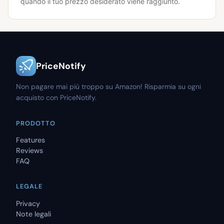
quando il tuo prezzo desiderato viene raggiunto.
PriceNotify
Non pagare mai più troppo su Amazon! Risparmia su ogni
acquisto con PriceNotify.
PRODOTTO
Features
Reviews
FAQ
LEGALE
Privacy
Note legali