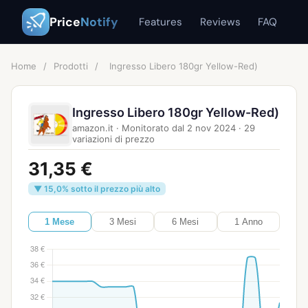
Price
Notify
Features
Reviews
FAQ
Home
/
Prodotti
/
Ingresso Libero 180gr Yellow-Red)
Ingresso Libero 180gr Yellow-Red)
amazon.it
·
Monitorato dal
2 nov 2024
·
29
variazioni di prezzo
31,35 €
▼ 15,0% sotto il prezzo più alto
1 Mese
3 Mesi
6 Mesi
1 Anno