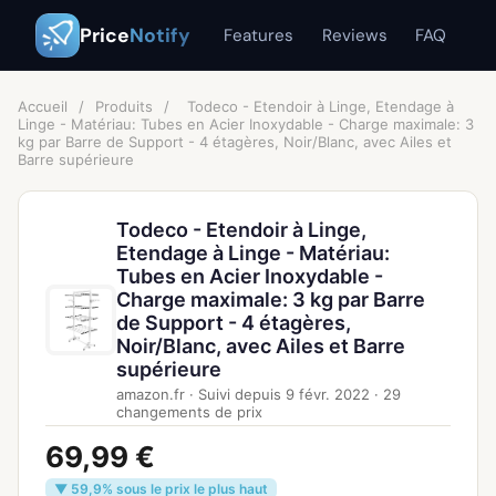
Price
Notify
Features
Reviews
FAQ
Accueil
/
Produits
/
Todeco - Etendoir à Linge, Etendage à
Linge - Matériau: Tubes en Acier Inoxydable - Charge maximale: 3
kg par Barre de Support - 4 étagères, Noir/Blanc, avec Ailes et
Barre supérieure
Todeco - Etendoir à Linge,
Etendage à Linge - Matériau:
Tubes en Acier Inoxydable -
Charge maximale: 3 kg par Barre
de Support - 4 étagères,
Noir/Blanc, avec Ailes et Barre
supérieure
amazon.fr
·
Suivi depuis
9 févr. 2022
·
29
changements de prix
69,99 €
▼ 59,9% sous le prix le plus haut