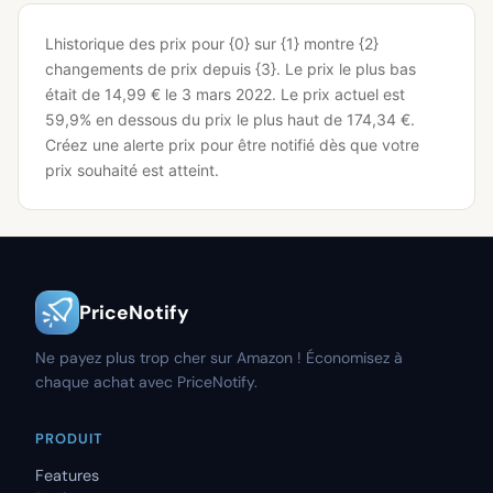
Lhistorique des prix pour {0} sur {1} montre {2}
changements de prix depuis {3}.
Le prix le plus bas
était de 14,99 € le 3 mars 2022.
Le prix actuel est
59,9% en dessous du prix le plus haut de 174,34 €.
Créez une alerte prix pour être notifié dès que votre
prix souhaité est atteint.
PriceNotify
Ne payez plus trop cher sur Amazon ! Économisez à
chaque achat avec PriceNotify.
PRODUIT
Features