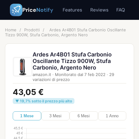
Price
Notify
Features
Reviews
FAQ
Home
/
Prodotti
/
Ardes Ar4B01 Stufa Carbonio Oscillante
Tizzo 900W, Stufa Carbonio, Argento Nero
Ardes Ar4B01 Stufa Carbonio
Oscillante Tizzo 900W, Stufa
Carbonio, Argento Nero
amazon.it
·
Monitorato dal
7 feb 2022
·
29
variazioni di prezzo
43,05 €
▼ 19,7% sotto il prezzo più alto
1 Mese
3 Mesi
6 Mesi
1 Anno