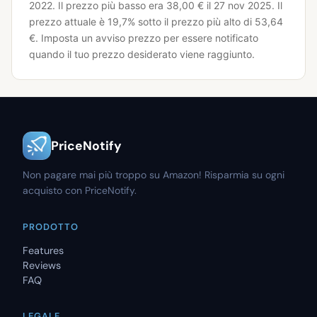
2022.
Il prezzo più basso era 38,00 € il 27 nov 2025.
Il
prezzo attuale è 19,7% sotto il prezzo più alto di 53,64
€.
Imposta un avviso prezzo per essere notificato
quando il tuo prezzo desiderato viene raggiunto.
PriceNotify
Non pagare mai più troppo su Amazon! Risparmia su ogni
acquisto con PriceNotify.
PRODOTTO
Features
Reviews
FAQ
LEGALE