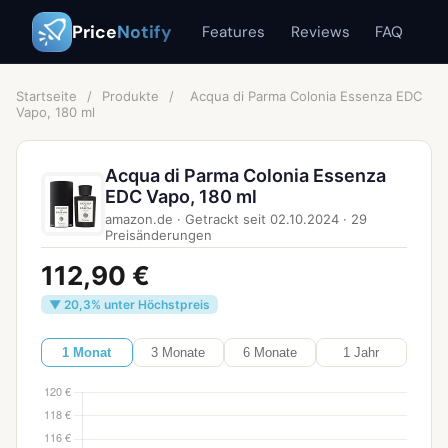
Price
Notify
Features
Reviews
FAQ
Startseite
/
Produkte
/
Acqua di Parma Colonia Essenza EDC
Vapo, 180 ml
Acqua di Parma Colonia Essenza
EDC Vapo, 180 ml
amazon.de
·
Getrackt seit
02.10.2024
·
29
Preisänderungen
112,90 €
▼ 20,3% unter Höchstpreis
1 Monat
3 Monate
6 Monate
1 Jahr