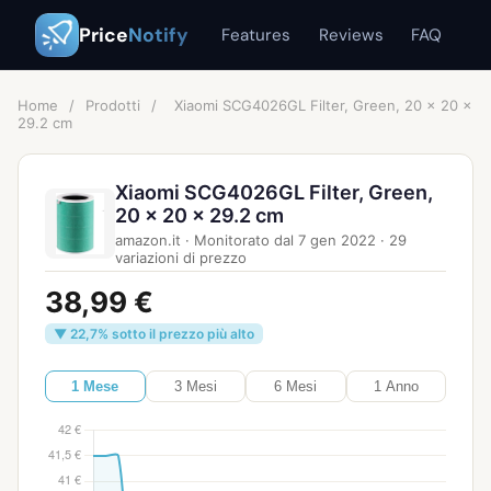
Price
Notify
Features
Reviews
FAQ
Home
/
Prodotti
/
Xiaomi SCG4026GL Filter, Green, 20 x 20 x
29.2 cm
Xiaomi SCG4026GL Filter, Green,
20 x 20 x 29.2 cm
amazon.it
·
Monitorato dal
7 gen 2022
·
29
variazioni di prezzo
38,99 €
▼ 22,7% sotto il prezzo più alto
1 Mese
3 Mesi
6 Mesi
1 Anno