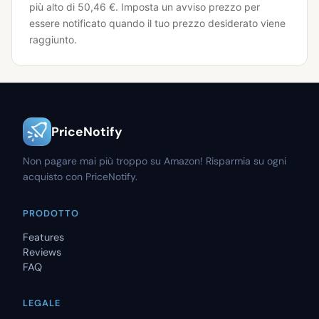
più alto di 50,46 €.
Imposta un avviso prezzo per
essere notificato quando il tuo prezzo desiderato viene
raggiunto.
PriceNotify
Non pagare mai più troppo su Amazon! Risparmia su ogni
acquisto con PriceNotify.
PRODOTTO
Features
Reviews
FAQ
LEGALE