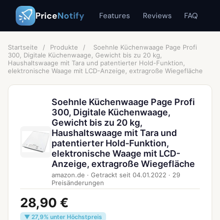
Price
Notify
Features
Reviews
FAQ
Startseite
/
Produkte
/
Soehnle Küchenwaage Page Profi
300, Digitale Küchenwaage, Gewicht bis zu 20 kg,
Haushaltswaage mit Tara und patentierter Hold-Funktion,
elektronische Waage mit LCD-Anzeige, extragroße Wiegefläche
Soehnle Küchenwaage Page Profi
300, Digitale Küchenwaage,
Gewicht bis zu 20 kg,
Haushaltswaage mit Tara und
patentierter Hold-Funktion,
elektronische Waage mit LCD-
Anzeige, extragroße Wiegefläche
amazon.de
·
Getrackt seit
04.01.2022
·
29
Preisänderungen
28,90 €
▼ 27,9% unter Höchstpreis