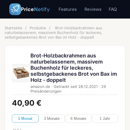
Price
Notify
Features
Reviews
FAQ
Startseite
/
Produkte
/
Brot-Holzbackrahmen aus
naturbelassenem, massivem Buchenholz für leckeres,
selbstgebackenes Brot von Bax im Holz - doppelt
Brot-Holzbackrahmen aus
naturbelassenem, massivem
Buchenholz für leckeres,
selbstgebackenes Brot von Bax im
Holz - doppelt
amazon.de
·
Getrackt seit
28.12.2021
·
29
Preisänderungen
40,90 €
1 Monat
3 Monate
6 Monate
1 Jahr