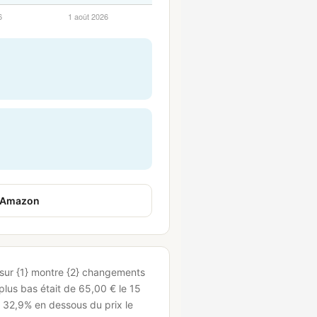
r Amazon
} sur {1} montre {2} changements
 plus bas était de 65,00 € le 15
t 32,9% en dessous du prix le