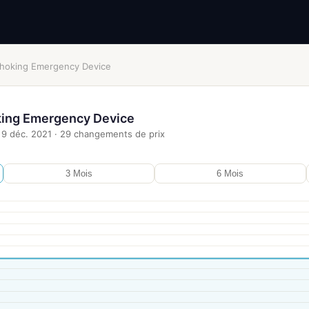
 Choking Emergency Device
king Emergency Device
9 déc. 2021
·
29
changements de prix
3 Mois
6 Mois