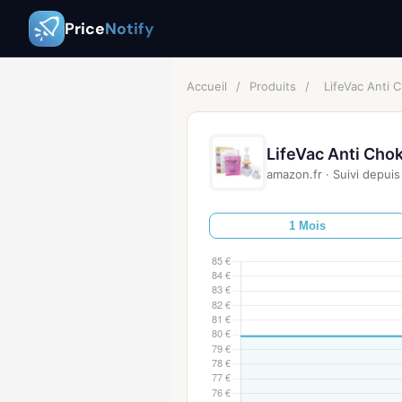
Price
Notify
Accueil
/
Produits
/
LifeVac Anti
LifeVac Anti Cho
amazon.fr
·
Suivi depuis
1 Mois