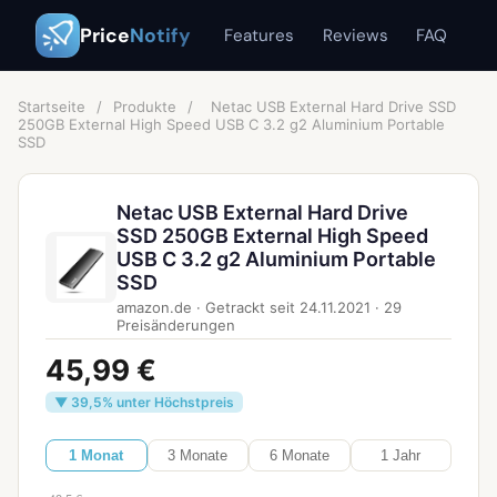
Price
Notify
Features
Reviews
FAQ
Startseite
/
Produkte
/
Netac USB External Hard Drive SSD
250GB External High Speed USB C 3.2 g2 Aluminium Portable
SSD
Netac USB External Hard Drive
SSD 250GB External High Speed
USB C 3.2 g2 Aluminium Portable
SSD
amazon.de
·
Getrackt seit
24.11.2021
·
29
Preisänderungen
45,99 €
▼ 39,5% unter Höchstpreis
1 Monat
3 Monate
6 Monate
1 Jahr