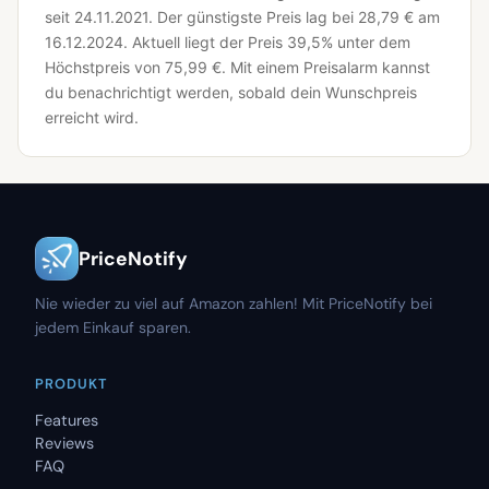
seit 24.11.2021.
Der günstigste Preis lag bei 28,79 € am
16.12.2024.
Aktuell liegt der Preis 39,5% unter dem
Höchstpreis von 75,99 €.
Mit einem Preisalarm kannst
du benachrichtigt werden, sobald dein Wunschpreis
erreicht wird.
PriceNotify
Nie wieder zu viel auf Amazon zahlen! Mit PriceNotify bei
jedem Einkauf sparen.
PRODUKT
Features
Reviews
FAQ