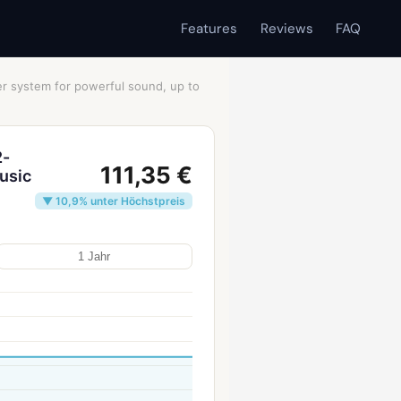
Features
Reviews
FAQ
er system for powerful sound, up to
2-
111,35 €
usic
▼ 10,9% unter Höchstpreis
1 Jahr