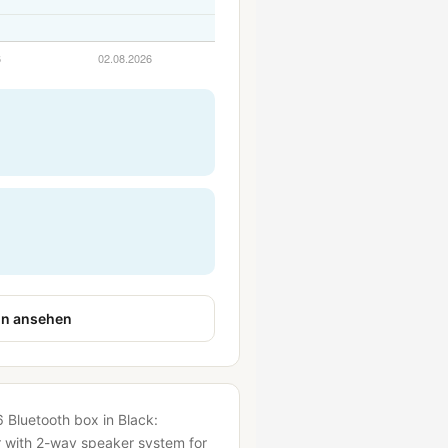
n ansehen
6 Bluetooth box in Black:
r with 2-way speaker system for