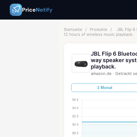
Price
Notify
Startseite
/
Produkte
/
JBL Flip 6
12 hours of wireless music playback.
JBL Flip 6 Blueto
way speaker syst
playback.
amazon.de
·
Getrackt se
1 Monat