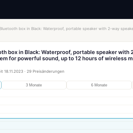
 Bluetooth box in Black: Waterproof, portable speaker with 2-way speak
oth box in Black: Waterproof, portable speaker with 
em for powerful sound, up to 12 hours of wireless m
it
18.11.2023
·
29
Preisänderungen
3 Monate
6 Monate