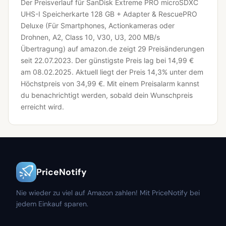
Der Preisverlauf für SanDisk Extreme PRO microSDXC
UHS-I Speicherkarte 128 GB + Adapter & RescuePRO
Deluxe (Für Smartphones, Actionkameras oder
Drohnen, A2, Class 10, V30, U3, 200 MB/s
Übertragung) auf amazon.de zeigt 29 Preisänderungen
seit 22.07.2023.
Der günstigste Preis lag bei 14,99 €
am 08.02.2025.
Aktuell liegt der Preis 14,3% unter dem
Höchstpreis von 34,99 €.
Mit einem Preisalarm kannst
du benachrichtigt werden, sobald dein Wunschpreis
erreicht wird.
PriceNotify
Nie wieder zu viel auf Amazon zahlen! Mit PriceNotify bei
jedem Einkauf sparen.