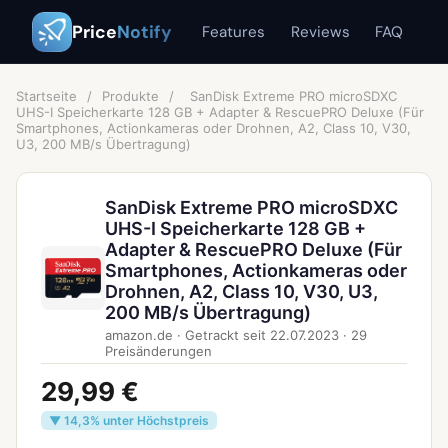
Price
Notify
Features
Reviews
FAQ
Startseite
/
Produkte
/
SanDisk Extreme PRO microSDXC
UHS-I Speicherkarte 128 GB + Adapter & RescuePRO Deluxe (Für
Smartphones, Actionkameras oder Drohnen, A2, Class 10, V30,
U3, 200 MB/s Übertragung)
SanDisk Extreme PRO microSDXC
UHS-I Speicherkarte 128 GB +
Adapter & RescuePRO Deluxe (Für
Smartphones, Actionkameras oder
Drohnen, A2, Class 10, V30, U3,
200 MB/s Übertragung)
amazon.de
·
Getrackt seit
22.07.2023
·
29
Preisänderungen
29,99 €
▼ 14,3% unter Höchstpreis