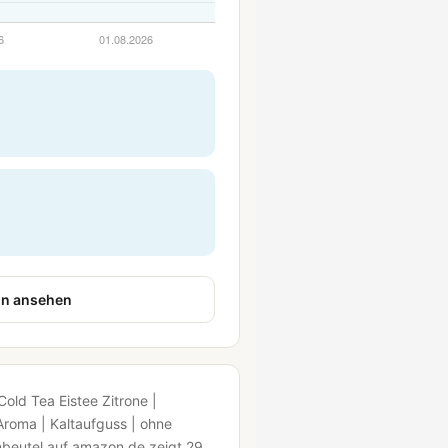
n ansehen
old Tea Eistee Zitrone |
Aroma | Kaltaufguss | ohne
beutel auf amazon.de zeigt 29