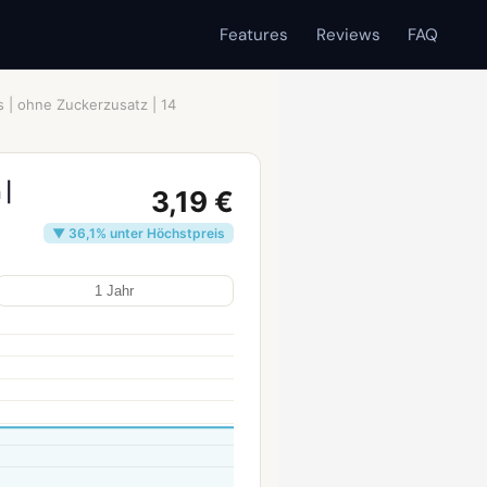
Features
Reviews
FAQ
 | ohne Zuckerzusatz | 14
 |
3,19 €
▼ 36,1% unter Höchstpreis
1 Jahr