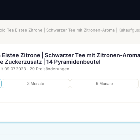
d Tea Eistee Zitrone | Schwarzer Tee mit Zitronen-Aroma | Kaltaufguss
Eistee Zitrone | Schwarzer Tee mit Zitronen-Aroma
ne Zuckerzusatz | 14 Pyramidenbeutel
it
09.07.2023
·
29
Preisänderungen
3 Monate
6 Monate