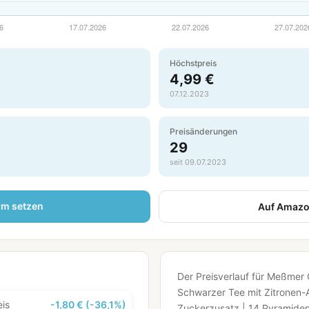
Höchstpreis
4,99 €
07.12.2023
Preisänderungen
29
seit 09.07.2023
rm setzen
Auf Amazo
Der Preisverlauf für Meßmer C
Schwarzer Tee mit Zitronen-
eis
-1,80 € (-36,1%)
Zuckerzusatz | 14 Pyramiden