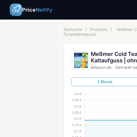
Price
Notify
Startseite
/
Produkte
/
Meßmer Col
Pyramidenbeutel
Meßmer Cold Tea 
Kaltaufguss | oh
amazon.de
·
Getrackt se
1 Monat