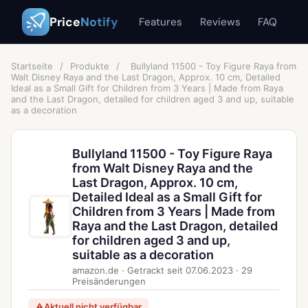
Price
Notify
Features
Reviews
FAQ
Startseite
/
Produkte
/
Bullyland 11500 - Toy Figure Raya from
Walt Disney Raya and the Last Dragon, Approx. 10 cm, Detailed
Ideal as a Small Gift for Children from 3 Years | Made from Raya
and the Last Dragon, detailed for children aged 3 and up, suitable
as a decoration
Bullyland 11500 - Toy Figure Raya
from Walt Disney Raya and the
Last Dragon, Approx. 10 cm,
Detailed Ideal as a Small Gift for
Children from 3 Years | Made from
Raya and the Last Dragon, detailed
for children aged 3 and up,
suitable as a decoration
amazon.de
·
Getrackt seit
07.06.2023
·
29
Preisänderungen
⚠
Aktuell nicht verfügbar