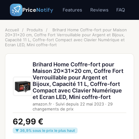
Price
Notify
Features
Reviews
FAQ
Accueil
/
Produits
/
Brihard Home Coffre-fort pour Maison
20x31x20 cm, Coffre Fort Verrouillable pour Argent et Bijoux,
Capacité 11 L, Coffre-fort Compact avec Clavier Numérique et
Ecran LED, Mini coffre-fort
Brihard Home Coffre-fort pour
Maison 20x31x20 cm, Coffre Fort
Verrouillable pour Argent et
Bijoux, Capacité 11 L, Coffre-fort
Compact avec Clavier Numérique
et Ecran LED, Mini coffre-fort
amazon.fr
·
Suivi depuis
22 mai 2023
·
29
changements de prix
62,99 €
▼ 36,9% sous le prix le plus haut