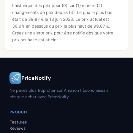
Lhistorique des prix pour {0} sur {1} montre {2}
changements de prix depuis {3}.
Le prix le plus bas
était de 39,87 € le 13 juin 2023.
Le prix actuel est
36,9% en dessous du prix le plus haut de 99,87 €.
Créez une alerte prix pour être notifié dès que votre
prix souhaité est atteint.
PriceNotify
Ne payez plus trop cher sur Amazon ! Économisez à
chaque achat avec PriceNotify.
PRODUIT
Features
Reviews