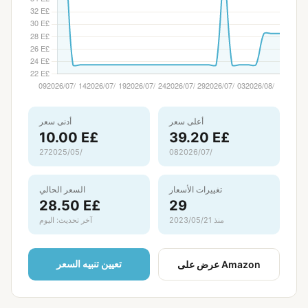
أعلى سعر
أدنى سعر
10.00 E£
39.20 E£
08‏/07‏/2026
27‏/05‏/2025
تغييرات الأسعار
السعر الحالي
28.50 E£
29
منذ 21‏/05‏/2023
آخر تحديث: اليوم
تعيين تنبيه السعر
عرض على Amazon