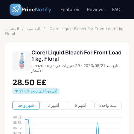
Price
Notify
Features
Reviews
FAQ
Clorel Liquid Bleach For Front Load 1 kg,
/
الرئيسية
/
المنتجات
Floral
Clorel Liquid Bleach For Front Load
1 kg, Floral
متابع منذ
21‏/05‏/2023
·
29
تغييرات في
·
amazon.eg
الأسعار
28.50 E£
▼ 27.3% أقل من أعلى سعر
سنة واحدة
6 أشهر
3 أشهر
شهر واحد