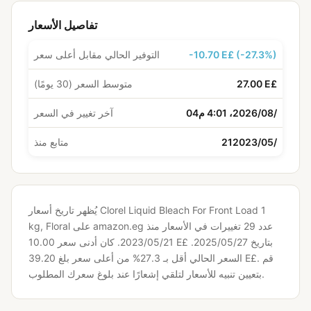
تفاصيل الأسعار
-10.70 E£ (-27.3%)
التوفير الحالي مقابل أعلى سعر
27.00 E£
متوسط السعر (30 يومًا)
04‏/08‏/2026، 4:01 م
آخر تغيير في السعر
21‏/05‏/2023
متابع منذ
يُظهر تاريخ أسعار Clorel Liquid Bleach For Front Load 1
kg, Floral على amazon.eg عدد 29 تغييرات في الأسعار منذ
كان أدنى سعر 10.00 E£ بتاريخ 27‏/05‏/2025.
21‏/05‏/2023.
قم
السعر الحالي أقل بـ 27.3% من أعلى سعر بلغ 39.20 E£.
بتعيين تنبيه للأسعار لتلقي إشعارًا عند بلوغ سعرك المطلوب.