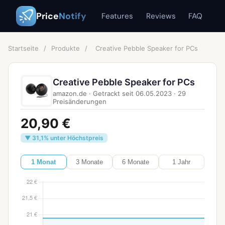
Price
Notify
Features
Reviews
FAQ
Startseite
/
Produkte
/
Creative Pebble Speaker for PCs
Creative Pebble Speaker for PCs
amazon.de
·
Getrackt seit
06.05.2023
·
29
Preisänderungen
20,90 €
▼ 31,1% unter Höchstpreis
1 Monat
3 Monate
6 Monate
1 Jahr