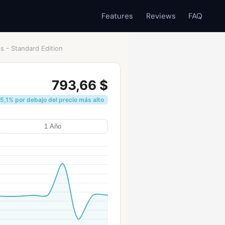
Features
Reviews
FAQ
 - Standard Edition
793,66 $
5,1% por debajo del precio más alto
1 Año