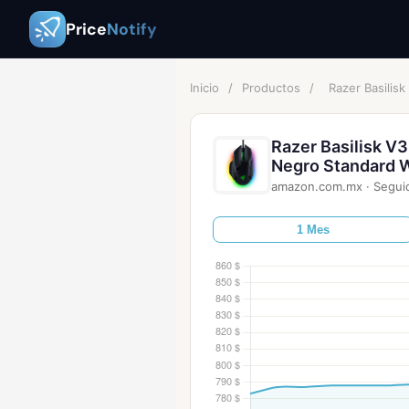
Price
Notify
Inicio
/
Productos
/
Razer Basilis
Razer Basilisk V
Negro Standard W
amazon.com.mx
·
Segui
1 Mes