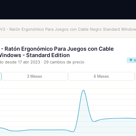
k V3 - Ratón Ergonómico Para Juegos con Cable Negro Standard Windows
3 - Ratón Ergonómico Para Juegos con Cable
indows - Standard Edition
▼ 4
do desde
17 abr 2023
·
29
cambios de precio
3 Meses
6 Meses