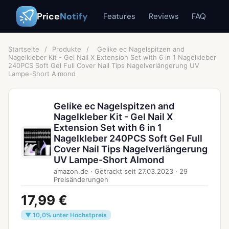
Price
Notify
Features
Reviews
FAQ
Startseite
/
Produkte
/
Gelike ec Nagelspitzen and
Nagelkleber Kit - Gel Nail X Extension Set with 6 in 1 Nagelkleber
240PCS Soft Gel Full Cover Nail Tips Nagelverlängerung UV
Lampe-Short Almond
Gelike ec Nagelspitzen and
Nagelkleber Kit - Gel Nail X
Extension Set with 6 in 1
Nagelkleber 240PCS Soft Gel Full
Cover Nail Tips Nagelverlängerung
UV Lampe-Short Almond
amazon.de
·
Getrackt seit
27.03.2023
·
29
Preisänderungen
17,99 €
▼ 10,0% unter Höchstpreis