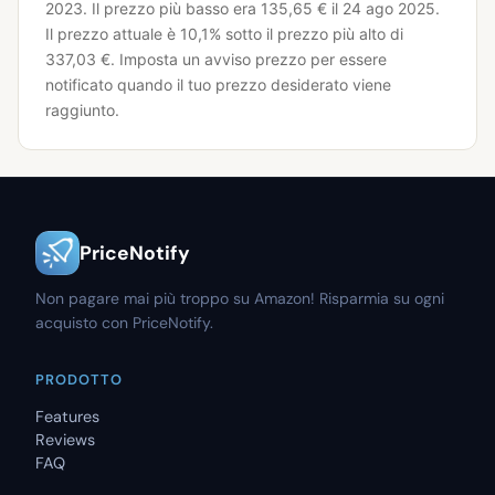
2023.
Il prezzo più basso era 135,65 € il 24 ago 2025.
Il prezzo attuale è 10,1% sotto il prezzo più alto di
337,03 €.
Imposta un avviso prezzo per essere
notificato quando il tuo prezzo desiderato viene
raggiunto.
PriceNotify
Non pagare mai più troppo su Amazon! Risparmia su ogni
acquisto con PriceNotify.
PRODOTTO
Features
Reviews
FAQ