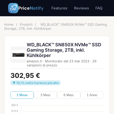
Price
Notify
Features
Reviews
FAQ
Home
/
Prodotti
/
WD_BLACK™ SN850X NVMe™ SSD Gaming
Storage, 2TB, inkl. Kühlkörper
WD_BLACK™ SN850X NVMe™ SSD
Gaming Storage, 2TB, inkl.
Kühlkörper
amazon.it
·
Monitorato dal
23 mar 2023
·
29
variazioni di prezzo
302,95 €
▼ 10,1% sotto il prezzo più alto
1 Mese
3 Mesi
6 Mesi
1 Anno