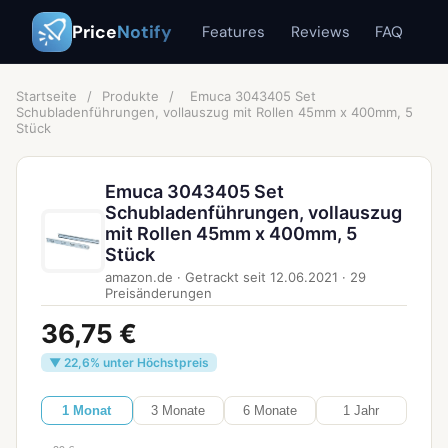
Price
Notify
Features
Reviews
FAQ
Startseite
/
Produkte
/
Emuca 3043405 Set
Schubladenführungen, vollauszug mit Rollen 45mm x 400mm, 5
Stück
Emuca 3043405 Set
Schubladenführungen, vollauszug
mit Rollen 45mm x 400mm, 5
Stück
amazon.de
·
Getrackt seit
12.06.2021
·
29
Preisänderungen
36,75 €
▼ 22,6% unter Höchstpreis
1 Monat
3 Monate
6 Monate
1 Jahr