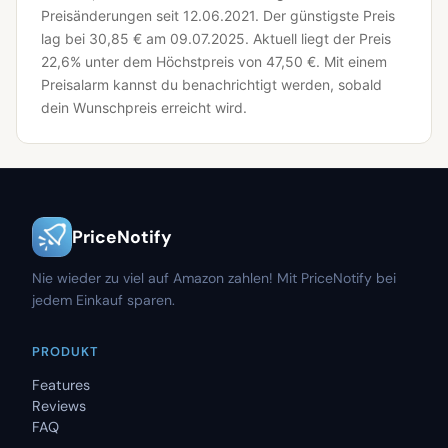
Preisänderungen seit 12.06.2021.
Der günstigste Preis
lag bei 30,85 € am 09.07.2025.
Aktuell liegt der Preis
22,6% unter dem Höchstpreis von 47,50 €.
Mit einem
Preisalarm kannst du benachrichtigt werden, sobald
dein Wunschpreis erreicht wird.
PriceNotify
Nie wieder zu viel auf Amazon zahlen! Mit PriceNotify bei
jedem Einkauf sparen.
PRODUKT
Features
Reviews
FAQ