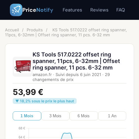
Price
Notify
Features
Reviews
FAQ
Accueil
/
Produits
/
KS Tools 517.0222 offset ring spanner,
11pcs, 6-32mm | Offset ring spanner, 11 pcs. 6-32 mm
KS Tools 517.0222 offset ring
spanner, 11pcs, 6-32mm | Offset
ring spanner, 11 pcs. 6-32 mm
amazon.fr
·
Suivi depuis
6 juin 2021
·
29
changements de prix
53,99 €
▼ 18,2% sous le prix le plus haut
1 Mois
3 Mois
6 Mois
1 An