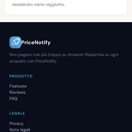
desiderato viene raggiunto.
PriceNotify
Non pagare mai più troppo su Amazon! Risparmia su ogni
acquisto con PriceNotify.
PRODOTTO
Features
Reviews
FAQ
LEGALE
Privacy
Note legali