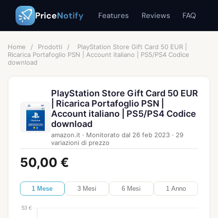
Price
Notify
Features
Reviews
FAQ
Home
/
Prodotti
/
PlayStation Store Gift Card 50 EUR |
Ricarica Portafoglio PSN | Account italiano | PS5/PS4 Codice
download
PlayStation Store Gift Card 50 EUR
| Ricarica Portafoglio PSN |
Account italiano | PS5/PS4 Codice
download
amazon.it
·
Monitorato dal
26 feb 2023
·
29
variazioni di prezzo
50,00 €
1 Mese
3 Mesi
6 Mesi
1 Anno